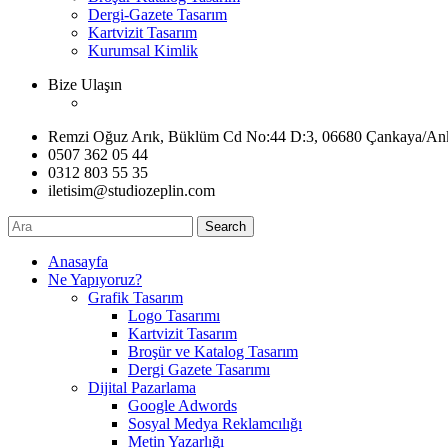
Dergi-Gazete Tasarım
Kartvizit Tasarım
Kurumsal Kimlik
Bize Ulaşın
Remzi Oğuz Arık, Büklüm Cd No:44 D:3, 06680 Çankaya/An
0507 362 05 44
0312 803 55 35
iletisim@studiozeplin.com
Search
Anasayfa
Ne Yapıyoruz?
Grafik Tasarım
Logo Tasarımı
Kartvizit Tasarım
Broşür ve Katalog Tasarım
Dergi Gazete Tasarımı
Dijital Pazarlama
Google Adwords
Sosyal Medya Reklamcılığı
Metin Yazarlığı