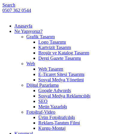
Search
0507 362 0544
Anasayfa
Ne Yapıyoruz?
Grafik Tasarım
Logo Tasarımı
Kartvizit Tasarım
Broşür ve Katalog Tasarım
Dergi Gazete Tasarımı
Web
Web Tasarım
E-Ticaret Sitesi Tasarımı
Sosyal Medya Yönetimi
Dijital Pazarlama
Google Adwords
Sosyal Medya Reklamcılığı
SEO
Metin Yazarlığı
Fotoğraf-Video
Ürün Fotoğrafçılığı
Reklam-Tanıtım Filmi
Kurgu-Montaj
Kurumsal