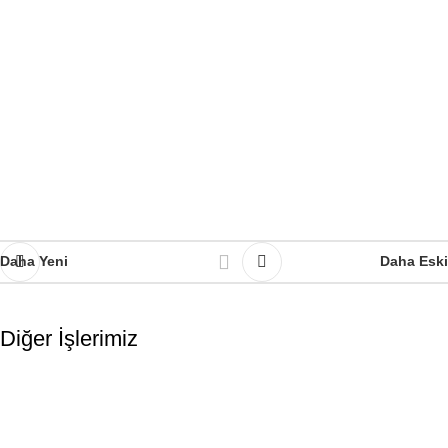
Daha Yeni
Daha Eski
Diğer İşlerimiz
Muş İlinde Görülen Kuşlar Kataloğu Tasarımı
Broşür-Katalog Tasarımı