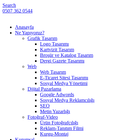
Search
0507 362 0544
Anasayfa
Ne Yapıyoruz?
Grafik Tasarım
Logo Tasarımı
Kartvizit Tasarım
Broşür ve Katalog Tasarım
Dergi Gazete Tasarımı
Web
Web Tasarım
E-Ticaret Sitesi Tasarımı
Sosyal Medya Yönetimi
Dijital Pazarlama
Google Adwords
Sosyal Medya Reklamcılığı
SEO
Metin Yazarlığı
Fotoğraf-Video
Ürün Fotoğrafçılığı
Reklam-Tanıtım Filmi
Kurgu-Montaj
Kurumsal