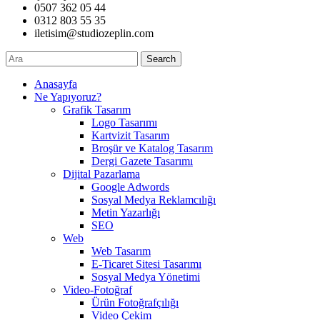
0507 362 05 44
0312 803 55 35
iletisim@studiozeplin.com
Search
Anasayfa
Ne Yapıyoruz?
Grafik Tasarım
Logo Tasarımı
Kartvizit Tasarım
Broşür ve Katalog Tasarım
Dergi Gazete Tasarımı
Dijital Pazarlama
Google Adwords
Sosyal Medya Reklamcılığı
Metin Yazarlığı
SEO
Web
Web Tasarım
E-Ticaret Sitesi Tasarımı
Sosyal Medya Yönetimi
Video-Fotoğraf
Ürün Fotoğrafçılığı
Video Çekim