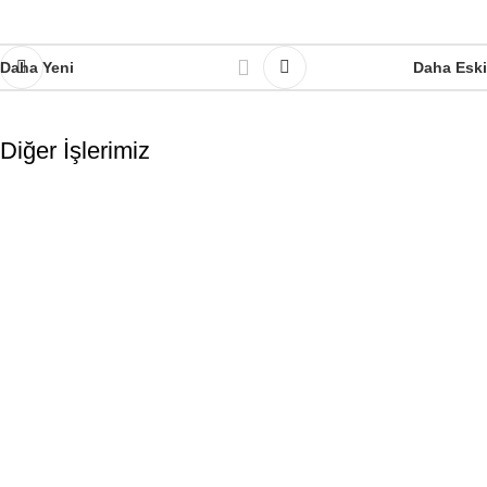
Daha Yeni
Daha Eski
Diğer İşlerimiz
Logo ve Kurumsal Kimlik Tasarımı
Ray Restaurant Logo ve Kurumsal Kimlik
Tasarımı
tudio Zeplin Ankara merkezli bir dijital reklam ajansıdır.
urumsal kimlik ve web tasarım, ürün fotoğrafçılığı, Google-Meta