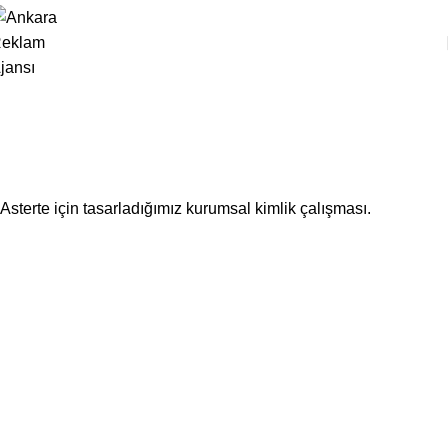
Astarte Kurumsal Kimlik
Tasarımı
Anasayfa
Portfolyo
Astarte Kurumsal Kimlik Tasarımı
Asterte için tasarladığımız kurumsal kimlik çalışması.