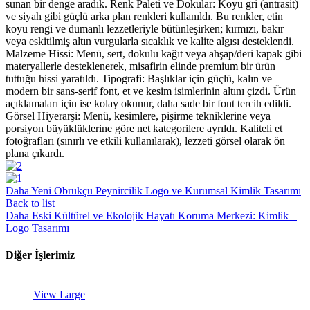
sunan bir denge aradık. Renk Paleti ve Dokular: Koyu gri (antrasit)
ve siyah gibi güçlü arka plan renkleri kullanıldı. Bu renkler, etin
koyu rengi ve dumanlı lezzetleriyle bütünleşirken; kırmızı, bakır
veya eskitilmiş altın vurgularla sıcaklık ve kalite algısı desteklendi.
Malzeme Hissi: Menü, sert, dokulu kağıt veya ahşap/deri kapak gibi
materyallerle desteklenerek, misafirin elinde premium bir ürün
tuttuğu hissi yaratıldı. Tipografi: Başlıklar için güçlü, kalın ve
modern bir sans-serif font, et ve kesim isimlerinin altını çizdi. Ürün
açıklamaları için ise kolay okunur, daha sade bir font tercih edildi.
Görsel Hiyerarşi: Menü, kesimlere, pişirme tekniklerine veya
porsiyon büyüklüklerine göre net kategorilere ayrıldı. Kaliteli et
fotoğrafları (sınırlı ve etkili kullanılarak), lezzeti görsel olarak ön
plana çıkardı.
Daha Yeni
Obrukçu Peynircilik Logo ve Kurumsal Kimlik Tasarımı
Back to list
Daha Eski
Kültürel ve Ekolojik Hayatı Koruma Merkezi: Kimlik –
Logo Tasarımı
Diğer İşlerimiz
View Large