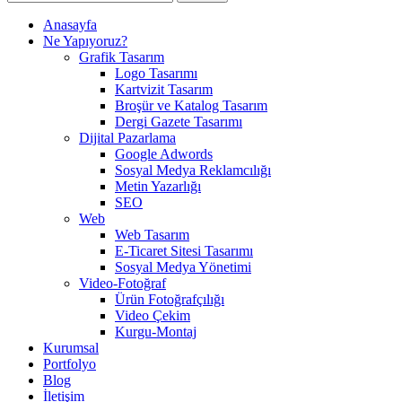
Anasayfa
Ne Yapıyoruz?
Grafik Tasarım
Logo Tasarımı
Kartvizit Tasarım
Broşür ve Katalog Tasarım
Dergi Gazete Tasarımı
Dijital Pazarlama
Google Adwords
Sosyal Medya Reklamcılığı
Metin Yazarlığı
SEO
Web
Web Tasarım
E-Ticaret Sitesi Tasarımı
Sosyal Medya Yönetimi
Video-Fotoğraf
Ürün Fotoğrafçılığı
Video Çekim
Kurgu-Montaj
Kurumsal
Portfolyo
Blog
İletişim