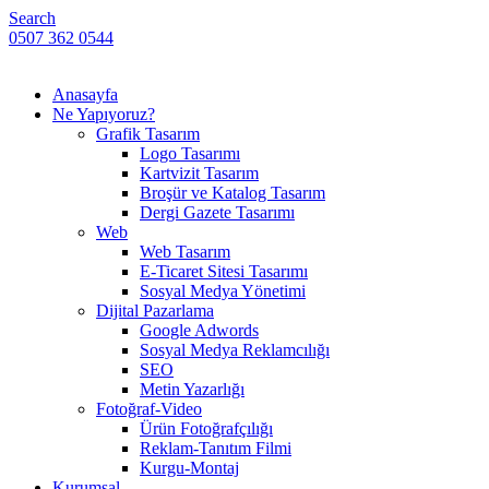
Search
0507 362 0544
Anasayfa
Ne Yapıyoruz?
Grafik Tasarım
Logo Tasarımı
Kartvizit Tasarım
Broşür ve Katalog Tasarım
Dergi Gazete Tasarımı
Web
Web Tasarım
E-Ticaret Sitesi Tasarımı
Sosyal Medya Yönetimi
Dijital Pazarlama
Google Adwords
Sosyal Medya Reklamcılığı
SEO
Metin Yazarlığı
Fotoğraf-Video
Ürün Fotoğrafçılığı
Reklam-Tanıtım Filmi
Kurgu-Montaj
Kurumsal