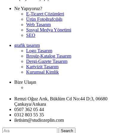
Ne Yapıyoruz?
E-Ticaret Çözümleri
Ürün Fotoğrafçılığı
Web Tasarım
Sosyal Medya Yönetimi
SEO
grafik tasarım
Logo Tasarım
Broşür-Katalog Tasarım
Dergi-Gazete Tasarım
Kartvizit Tasarım
Kurumsal Kimlik
Bize Ulaşın
Remzi Oğuz Arık, Büklüm Cd No:44 D:3, 06680
Çankaya/Ankara
0507 362 05 44
0312 803 55 35
iletisim@studiozeplin.com
Search