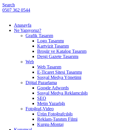
Search
0507 362 0544
Anasayfa
Ne Yapıyoruz?
Grafik Tasarım
Logo Tasarımı
Kartvizit Tasarım
Broşür ve Katalog Tasarım
Dergi Gazete Tasarımı
Web
Web Tasarım
E-Ticaret Sitesi Tasarımı
Sosyal Medya Yönetimi
Dijital Pazarlama
Google Adwords
Sosyal Medya Reklamcılığı
SEO
Metin Yazarlığı
Fotoğraf-Video
Ürün Fotoğrafçılığı
Reklam-Tanıtım Filmi
Kurgu-Montaj
Kurumsal