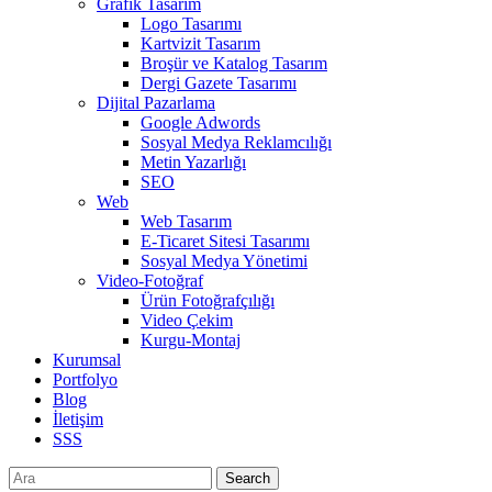
Grafik Tasarım
Logo Tasarımı
Kartvizit Tasarım
Broşür ve Katalog Tasarım
Dergi Gazete Tasarımı
Dijital Pazarlama
Google Adwords
Sosyal Medya Reklamcılığı
Metin Yazarlığı
SEO
Web
Web Tasarım
E-Ticaret Sitesi Tasarımı
Sosyal Medya Yönetimi
Video-Fotoğraf
Ürün Fotoğrafçılığı
Video Çekim
Kurgu-Montaj
Kurumsal
Portfolyo
Blog
İletişim
SSS
Search