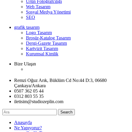
Ürün Fotoğrafçılığı
Web Tasarım
Sosyal Medya Yönetimi
SEO
grafik tasarım
Logo Tasarım
Broşür-Katalog Tasarım
Dergi-Gazete Tasarım
Kartvizit Tasarım
Kurumsal Kimlik
Bize Ulaşın
Remzi Oğuz Arık, Büklüm Cd No:44 D:3, 06680
Çankaya/Ankara
0507 362 05 44
0312 803 55 35
iletisim@studiozeplin.com
Search
Anasayfa
Ne Yapıyoruz?