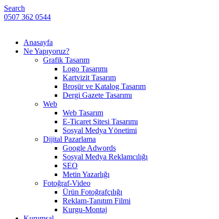
Search
0507 362 0544
Anasayfa
Ne Yapıyoruz?
Grafik Tasarım
Logo Tasarımı
Kartvizit Tasarım
Broşür ve Katalog Tasarım
Dergi Gazete Tasarımı
Web
Web Tasarım
E-Ticaret Sitesi Tasarımı
Sosyal Medya Yönetimi
Dijital Pazarlama
Google Adwords
Sosyal Medya Reklamcılığı
SEO
Metin Yazarlığı
Fotoğraf-Video
Ürün Fotoğrafçılığı
Reklam-Tanıtım Filmi
Kurgu-Montaj
Kurumsal